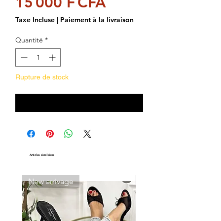
Prix
15 000 F CFA
Taxe Incluse
|
Paiement à la livraison
Quantité
*
Rupture de stock
Me notifier lorsque cet article est disponible
Articles similaires
New arrivage
New arrivage