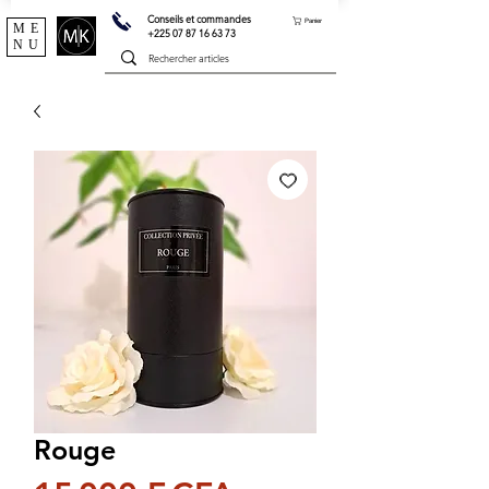
Conseils et commandes
Panier
ME
+225 07 87 16 63 73
NU
Rouge