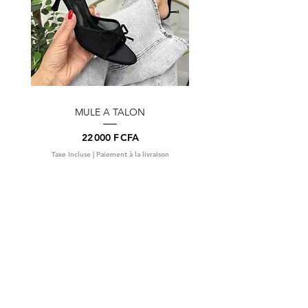
MULE A TALON
Prix
22 000 F CFA
Taxe Incluse
|
Paiement à la livraison
Taxe Incluse