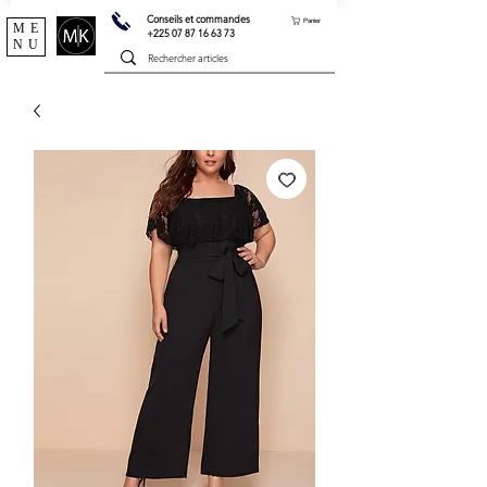
Conseils et commandes
Panier
ME
+225 07 87 16 63 73
NU