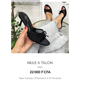
New arrivage
New arrivage
MULE A TALON
Prix
22 000 F CFA
Taxe Incluse
|
Paiement à la livraison
Taxe Incluse