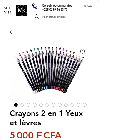
Conseils et commandes
Panier
ME
+225 07 87 16 63 73
NU
Crayons 2 en 1 Yeux
et lèvres
Prix
5 000 F CFA