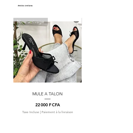
Coraille
Articles similaires
New arrivage
New arrivage
MULE A TALON
Prix
22 000 F CFA
Taxe Incluse
|
Paiement à la livraison
Taxe Incluse