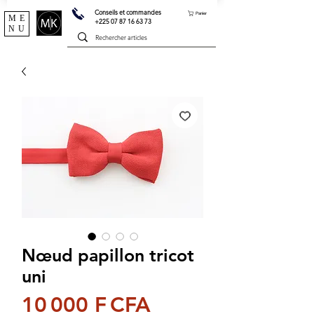
Conseils et commandes
Panier
ME
+225 07 87 16 63 73
NU
Nœud papillon tricot
uni
Prix
10 000 F CFA