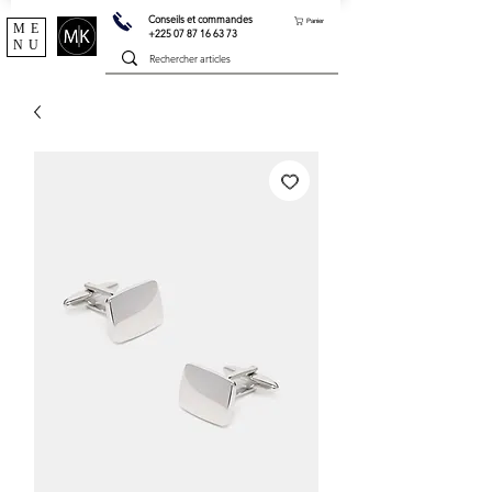
Conseils et commandes
Panier
ME
+225 07 87 16 63 73
NU