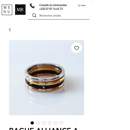
Conseils et commandes
Panier
ME
+225 07 87 16 63 73
NU