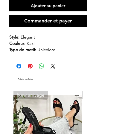
Ajouter au panier
Commander et payer
Style:
Elegant
Couleur:
Kaki
Type de motif:
Unicolore
Composition:
100% Coton
Transparent:
Non
Articles similaires
New arrivage
New arrivage