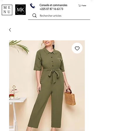
Conseils et commandes
Panier
ME
+225 07 87 16 63 73
NU