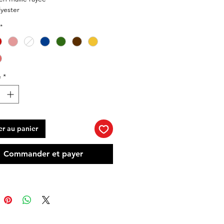
yester
*
é
*
er au panier
Commander et payer