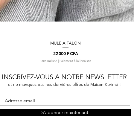
MULE A TALON
Aperçu rapide
Prix
22 000 F CFA
Taxe Incluse
|
Paiement à la livraison
INSCRIVEZ-VOUS A NOTRE NEWSLETTER
et ne manquez pas nos dernières offres de Maison Korimé !
S'abonner maintenant