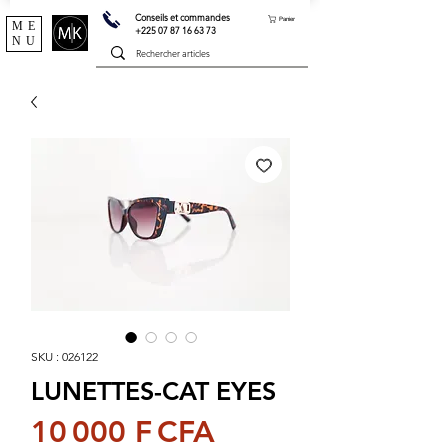
Conseils et commandes
Panier
ME
+225 07 87 16 63 73
NU
SKU : 026122
LUNETTES-CAT EYES
Prix
10 000 F CFA