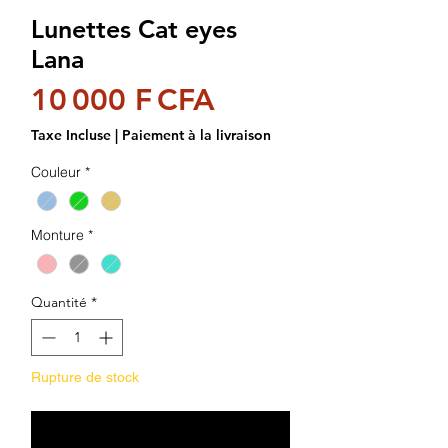
Lunettes Cat eyes
Lana
Prix
10 000 F CFA
Taxe Incluse
|
Paiement à la livraison
Couleur
*
Monture
*
Quantité
*
Rupture de stock
Me notifier lorsque cet article est disponible