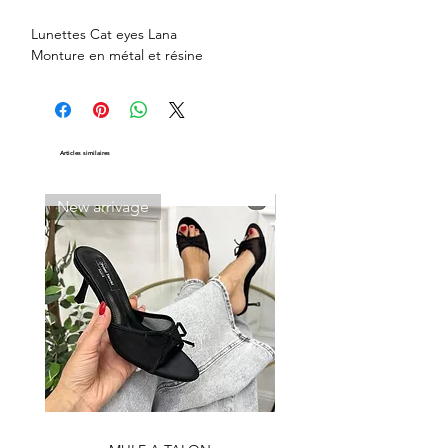
Lunettes Cat eyes Lana
Monture en métal et résine
Articles similaires
New arrivage
New arrivage