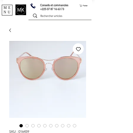
Conseils et commandes
Panier
ME
+225 07 87 16 63 73
NU
SKU : 016459