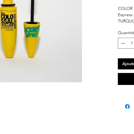
COLOR S
Express 
TURQUOI
Quantit
Ajout