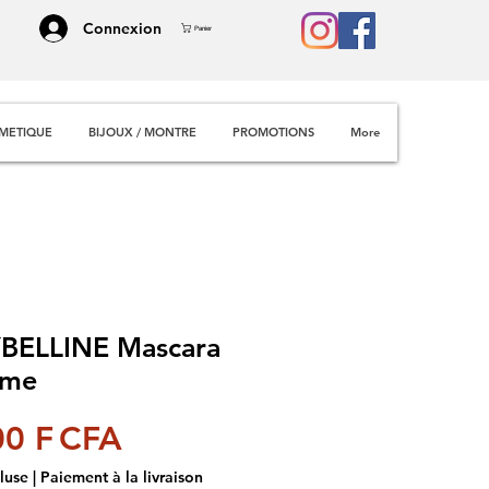
Connexion
Panier
METIQUE
BIJOUX / MONTRE
PROMOTIONS
More
BELLINE Mascara
ume
Prix
00 F CFA
luse
|
Paiement à la livraison