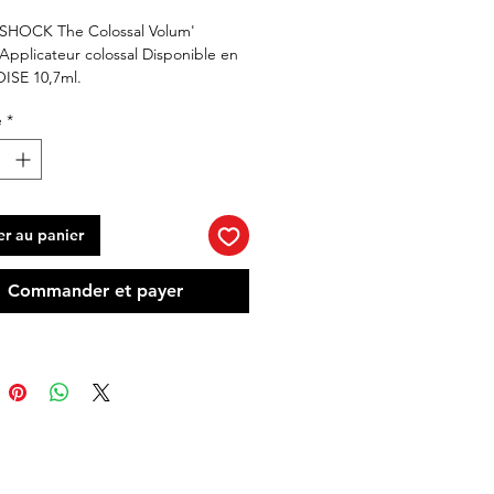
HOCK The Colossal Volum' 
Applicateur colossal Disponible en 
SE 10,7ml.
é
*
er au panier
Commander et payer