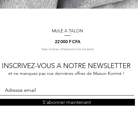
MULE A TALON
Aperçu rapide
Prix
22 000 F CFA
Taxe Incluse
|
Paiement à la livraison
INSCRIVEZ-VOUS A NOTRE NEWSLETTER
et ne manquez pas nos dernières offres de Maison Korimé !
S'abonner maintenant