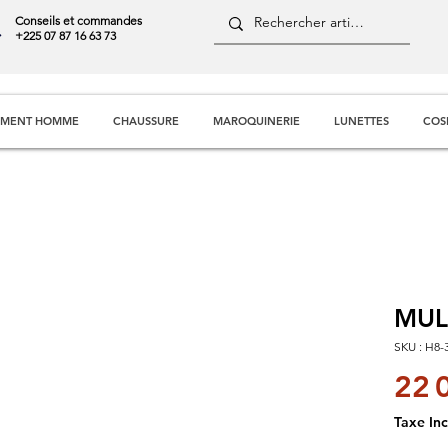
Conseils et commandes
+225 07 87 16 63 73
EMENT HOMME
CHAUSSURE
MAROQUINERIE
LUNETTES
COS
MUL
SKU : H8-
22 
Taxe Inc