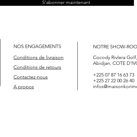
S'abonner maintenant
NOS ENGAGEMENTS
NOTRE SHOW-RO
Conditions de livraison
Cocody RivIera Golf
Abidjan, COTE D'IV
Conditions de retours
+225 07 87 16 63 73
Contactez-nous
+225 27 22 00 26 40
infos@maisonkorim
A propos
t prix boutique de vêtements