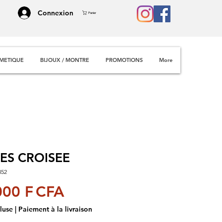
Connexion
Panier
METIQUE
BIJOUX / MONTRE
PROMOTIONS
More
ES CROISEE
352
Prix
000 F CFA
luse
|
Paiement à la livraison