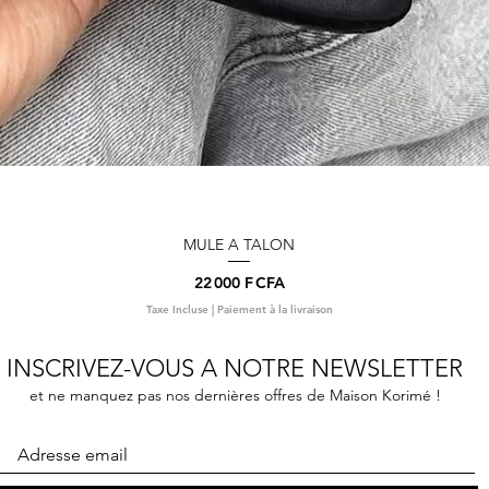
MULE A TALON
Aperçu rapide
Prix
22 000 F CFA
Taxe Incluse
|
Paiement à la livraison
INSCRIVEZ-VOUS A NOTRE NEWSLETTER
et ne manquez pas nos dernières offres de Maison Korimé !