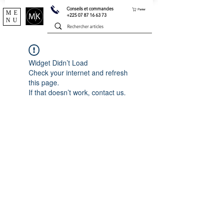
Conseils et commandes
Panier
ME
+225 07 87 16 63 73
NU
Widget Didn’t Load
Check your internet and refresh
this page.
If that doesn’t work, contact us.