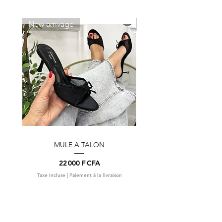
New arrivage
New arrivage
MULE A TALON
Prix
22 000 F CFA
Taxe Incluse
|
Paiement à la livraison
Taxe Incluse