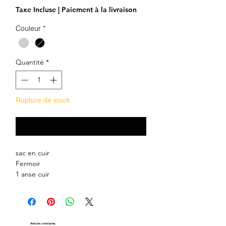
Taxe Incluse
|
Paiement à la livraison
Couleur
*
Quantité
*
Rupture de stock
Me notifier lorsque cet article est disponible
sac en cuir
Fermoir
1 anse cuir
100% cuir
Coloris , Noir, Gris, Bleu,Bleu nuit,
Rouge, Camel, Vieux Rose,Gris Noir
Dimension:
H
13 x
L
20,5 x
P
4,5 cm
Articles similaires