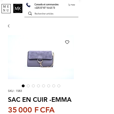
Conseils et commandes
Panier
ME
+225 07 87 16 63 73
NU
SKU : 1583
SAC EN CUIR -EMMA
Prix
35 000 F CFA