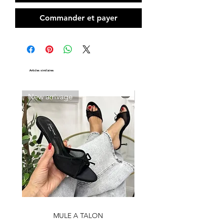
Commander et payer
Articles similaires
New arrivage
New arrivage
MULE A TALON