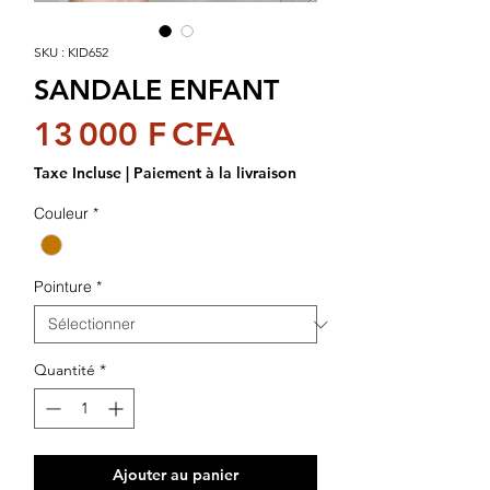
SKU : KID652
SANDALE ENFANT
Prix
13 000 F CFA
Taxe Incluse
|
Paiement à la livraison
Couleur
*
Pointure
*
Quantité
*
Ajouter au panier