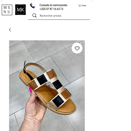
Conseils et commandes
Panier
ME
+225 07 87 16 63 73
NU