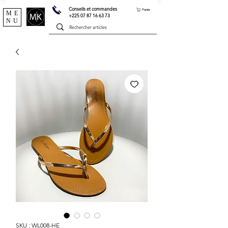
Conseils et commandes
Panier
ME
+225 07 87 16 63 73
NU
SKU : WL008-HE