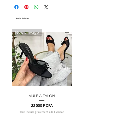
Articles similaires
New arrivage
New arrivage
MULE A TALON
Prix
22 000 F CFA
Taxe Incluse
|
Paiement à la livraison
Taxe Incluse