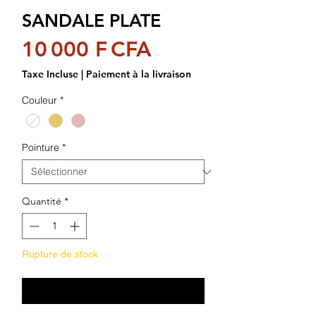
SANDALE PLATE
Prix
10 000 F CFA
Taxe Incluse
|
Paiement à la livraison
Couleur
*
Pointure
*
Quantité
*
Rupture de stock
Me notifier lorsque cet article est disponible