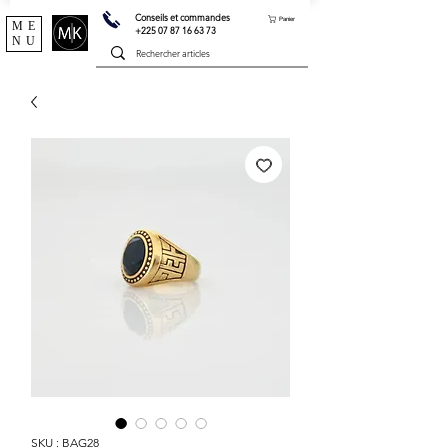
Conseils et commandes
Panier
ME
+225 07 87 16 63 73
NU
SKU : BAG28