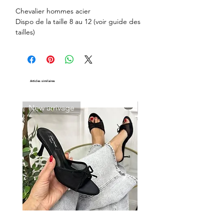
Chevalier hommes acier
Dispo de la taille 8 au 12 (voir guide des
tailles)
Silver large
Silver moyen
Articles similaires
New arrivage
New arrivage