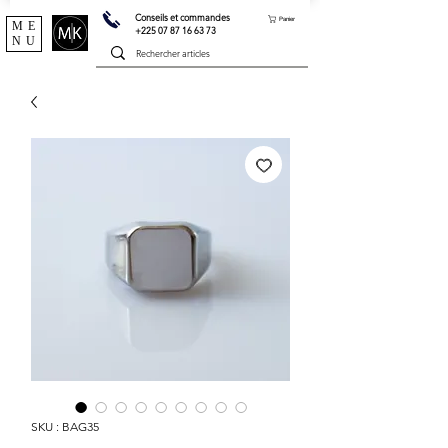
Conseils et commandes
Panier
ME
+225 07 87 16 63 73
NU
SKU : BAG35