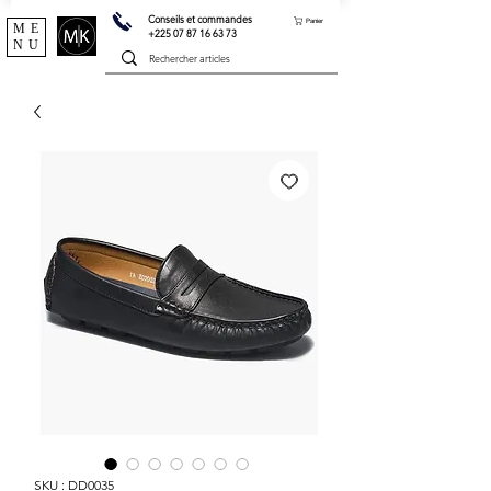
Conseils et commandes
Panier
ME
+225 07 87 16 63 73
NU
SKU : DD0035