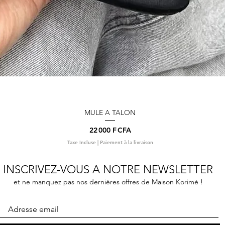
MULE A TALON
Aperçu rapide
Prix
22 000 F CFA
Taxe Incluse
|
Paiement à la livraison
INSCRIVEZ-VOUS A NOTRE NEWSLETTER
et ne manquez pas nos dernières offres de Maison Korimé !