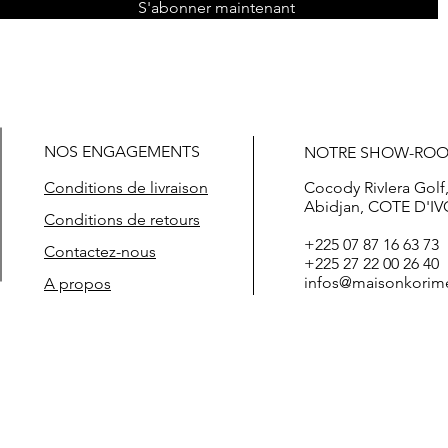
S'abonner maintenant
NOS ENGAGEMENTS
NOTRE SHOW-RO
Conditions de livraison
Cocody RivIera Golf
Abidjan, COTE D'IV
Conditions de retours
+225 07 87 16 63 73
Contactez-nous
+225 27 22 00 26 40
infos@maisonkorim
A propos
t prix boutique de vêtements