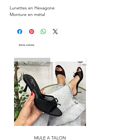
Lunettes en Hexagone
Monture en métal
Articles similaires
New arrivage
New arrivage
MULE A TALON