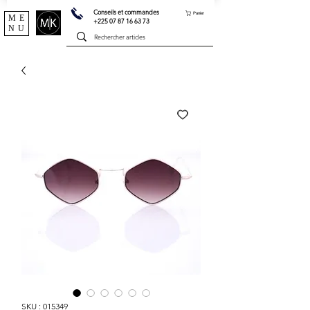
Conseils et commandes
Panier
ME
+225 07 87 16 63 73
NU
SKU : 015349