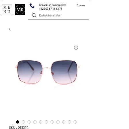
Conseils et commandes
Panier
ME
+225 07 87 16 63 73
NU
SKU : 015374