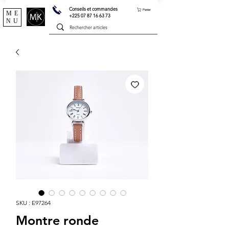
Conseils et commandes
Panier
ME
+225 07 87 16 63 73
NU
SKU : E97264
Montre ronde