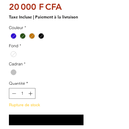
Prix
20 000 F CFA
Taxe Incluse
|
Paiement à la livraison
Couleur
*
Fond
*
Cadran
*
Quantité
*
Rupture de stock
Me notifier lorsque cet article est disponible