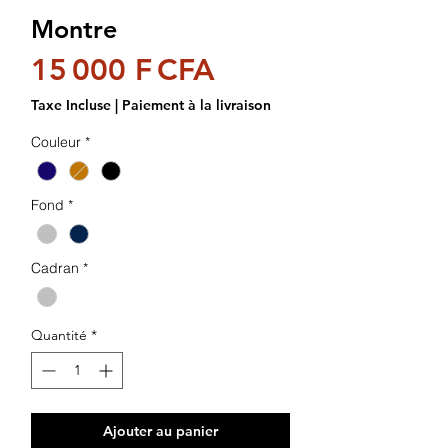
Montre
Prix
15 000 F CFA
Taxe Incluse
|
Paiement à la livraison
Couleur
*
Fond
*
Cadran
*
Quantité
*
Ajouter au panier