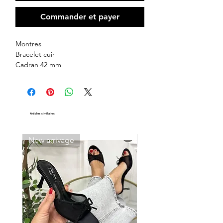
Commander et payer
Montres
Bracelet cuir
Cadran 42 mm
Dispo
Bracelet:
Bleu, Camel, Noir
Cadran:
Argenté
Fond:
Argenté, Bleu
Articles similaires
New arrivage
New arrivage