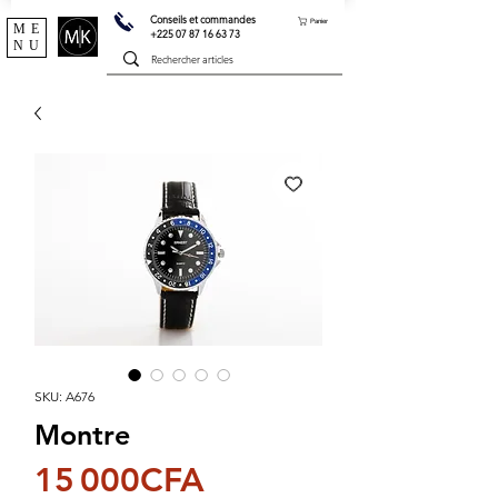
Conseils et commandes
Panier
ME
+225 07 87 16 63 73
NU
SKU: A676
Montre
Price
15 000CFA