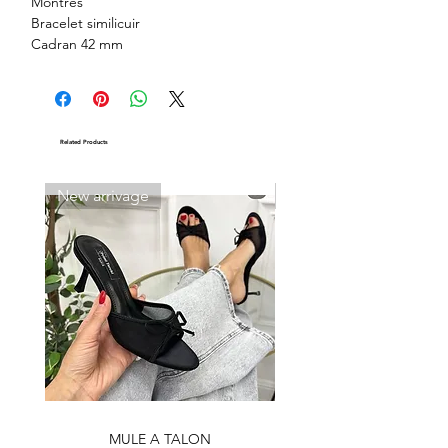
Montres
Bracelet similicuir
Cadran 42 mm
Bracelet:
Noir
Fond:
Noir
Cadran:
Rouge, Vert, Noir, Bleu
Related Products
New arrivage
New arrivage
MULE A TALON