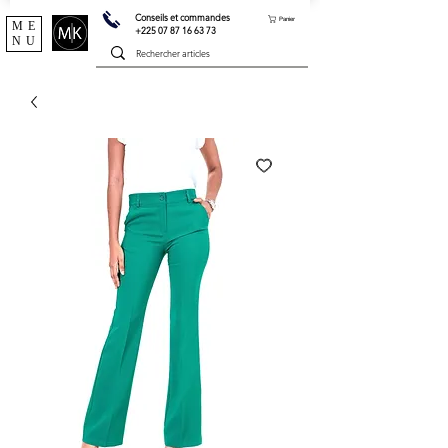
Conseils et commandes
Panier
ME
+225 07 87 16 63 73
NU