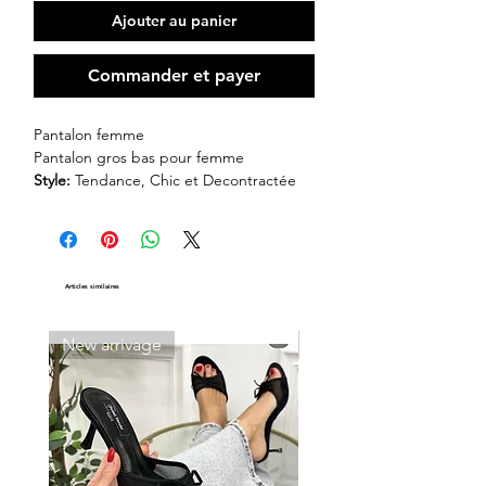
Ajouter au panier
Commander et payer
Pantalon femme
Pantalon gros bas pour femme
Style:
Tendance, Chic et Decontractée
Couleur: Vert
Taille: S, M, XL
Composition:
Transparente:
Non
Articles similaires
New arrivage
New arrivage