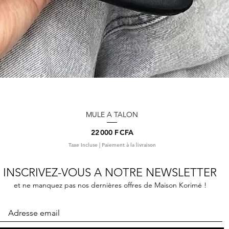
MULE A TALON
Aperçu rapide
Prix
22 000 F CFA
Taxe Incluse
|
Paiement à la livraison
INSCRIVEZ-VOUS A NOTRE NEWSLETTER
et ne manquez pas nos dernières offres de Maison Korimé !