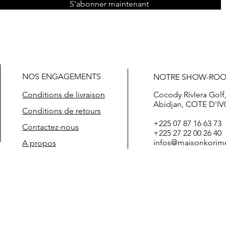
S'abonner maintenant
NOS ENGAGEMENTS
NOTRE SHOW-RO
Conditions de livraison
Cocody RivIera Golf
Abidjan, COTE D'IV
Conditions de retours
+225 07 87 16 63 73
Contactez-nous
+225 27 22 00 26 40
infos@maisonkorim
A propos
t prix boutique de vêtements