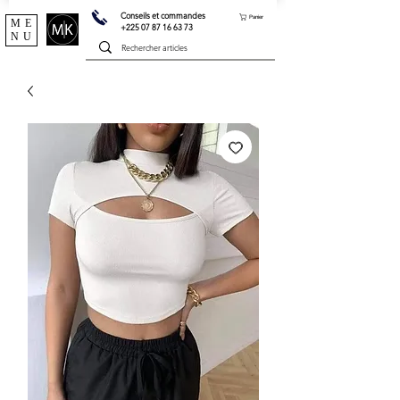
Conseils et commandes
Panier
ME
+225 07 87 16 63 73
NU