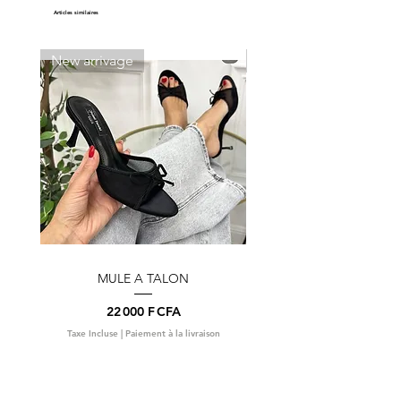
Articles similaires
New arrivage
New arrivage
MULE A TALON
Prix
22 000 F CFA
Taxe Incluse
|
Paiement à la livraison
Taxe Incluse