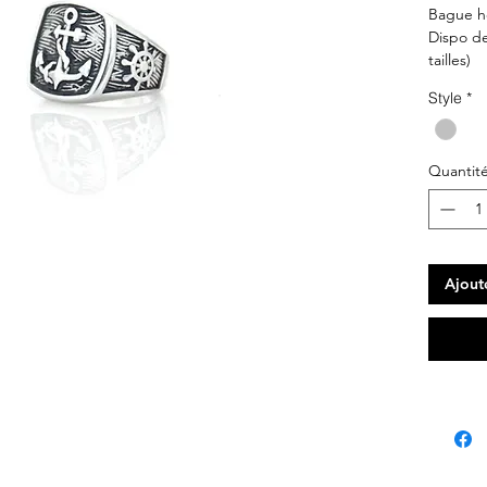
Bague ho
Dispo de 
tailles)
Argent
Style
*
Quantit
Ajout