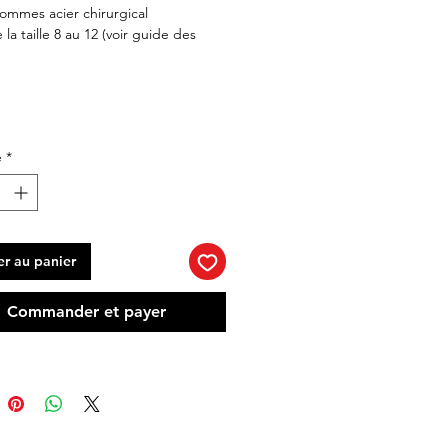
mmes acier chirurgical
la taille 8 au 12 (voir guide des
é
*
er au panier
Commander et payer