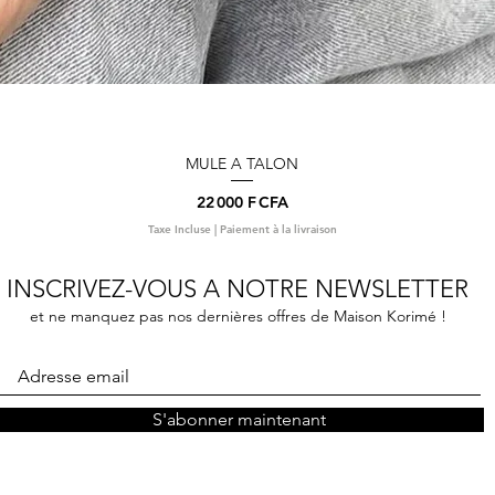
MULE A TALON
Aperçu rapide
Prix
22 000 F CFA
Taxe Incluse
|
Paiement à la livraison
INSCRIVEZ-VOUS A NOTRE NEWSLETTER
et ne manquez pas nos dernières offres de Maison Korimé !
S'abonner maintenant