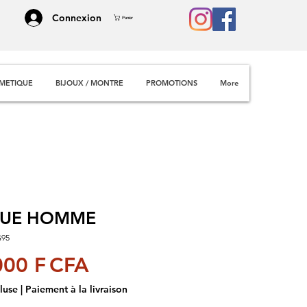
Connexion
Panier
METIQUE
BIJOUX / MONTRE
PROMOTIONS
More
UE HOMME
G95
Prix
000 F CFA
luse
|
Paiement à la livraison