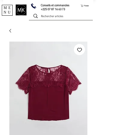
Conseils et commandes
Panier
ME
+225 07 87 16 63 73
NU