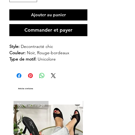
Ajouter au panier
Commander et payer
Style:
Decontracté chic
Couleur:
Noir, Rouge-bordeaux
Type de motif:
Unicolore
Type du col:
Dentelle
Manche:
Bras en dentelle
Composition:
100% polyester
Taille:
0XL, 1XL, 2XL
Articles similaires
Transparent:
Non
New arrivage
New arrivage