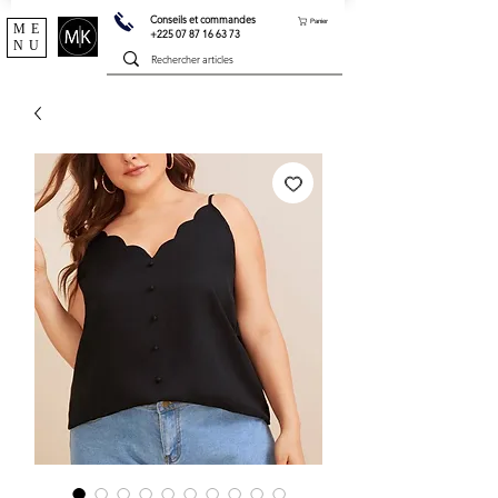
Conseils et commandes
Panier
ME
+225 07 87 16 63 73
NU