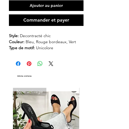
Ajouter au panier
Commander et payer
Style:
Decontracté chic
Couleur:
Bleu, Rouge bordeaux, Vert
Type de motif:
Unicolore
Type du col:
Cou V
Manche:
Volante
Composition:
100% polyester
Taille:
M, L, XL
Articles similaires
Transparent:
Non
New arrivage
New arrivage