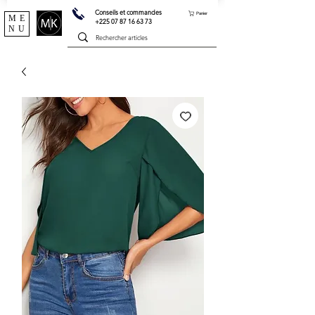
Conseils et commandes
Panier
ME
+225 07 87 16 63 73
NU