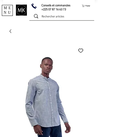
Conseils et commandes
Panier
ME
+225 07 87 16 63 73
NU