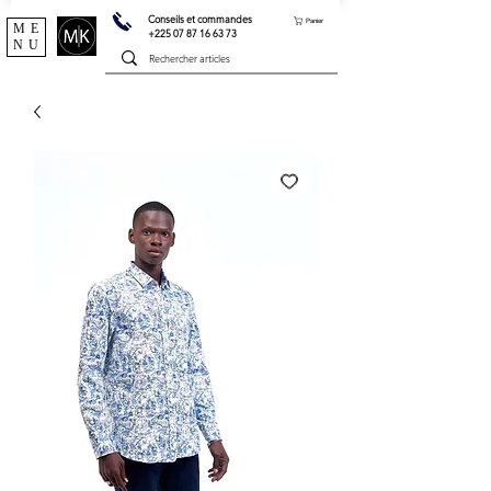
Conseils et commandes
Panier
ME
+225 07 87 16 63 73
NU