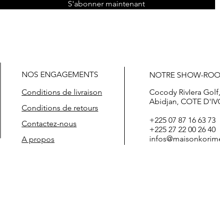
S'abonner maintenant
NOS ENGAGEMENTS
NOTRE SHOW-RO
Conditions de livraison
Cocody RivIera Golf
Abidjan, COTE D'IV
Conditions de retours
+225 07 87 16 63 73
Contactez-nous
+225 27 22 00 26 40
infos@maisonkorim
A propos
t prix boutique de vêtements