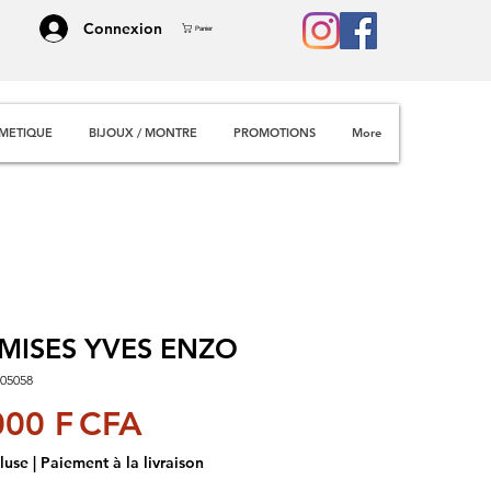
Connexion
Panier
METIQUE
BIJOUX / MONTRE
PROMOTIONS
More
MISES YVES ENZO
005058
Prix
000 F CFA
luse
|
Paiement à la livraison