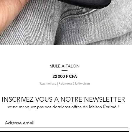
MULE A TALON
Aperçu rapide
Prix
22 000 F CFA
Taxe Incluse
|
Paiement à la livraison
INSCRIVEZ-VOUS A NOTRE NEWSLETTER
et ne manquez pas nos dernières offres de Maison Korimé !