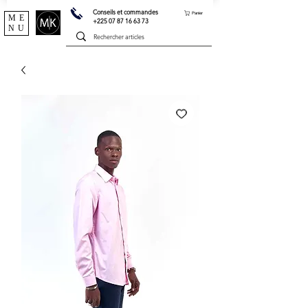
Conseils et commandes
Panier
ME
+225 07 87 16 63 73
NU