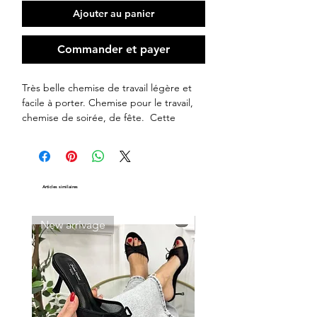
Ajouter au panier
Commander et payer
Très belle chemise de travail légère et
facile à porter. Chemise pour le travail,
chemise de soirée, de fête. Cette
chemise vous accompagnera au travail et
à d'autres occassions.La Chemise est à
manche longue de coupe droite non
cintrée à boutonnage simple avec ourlet
Articles similaires
.. Sa matière est facile au repassage et à
l’entretien.
Couleur: Rose
New arrivage
New arrivage
Taille: M , L, XL
Manche: Courte
Type de col: Normal